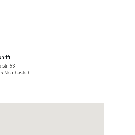
hrift
tstr. 53
5 Nordhastedt